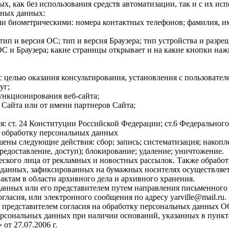
х, как без использования средств автоматизации, так и с их ис
ьных данных:
 биометрическими: номера контактных телефонов; фамилия, имя
тип и версия ОС; тип и версия Браузера; тип устройства и разре
 ОС и Браузера; какие страницы открывает и на какие кнопки нажи
с целью оказания консультирования, установления с пользовате
уг;
функционирования веб-сайта;
 Сайта или от имени партнеров Сайта;
я: ст. 24 Конституции Российской Федерации; ст.6 Федерально
 обработку персональных данных
ены следующие действия: сбор; запись; систематизация; накопле
предоставление, доступ); блокирование; удаление; уничтожение.
ского лица от рекламных и новостных рассылок. Также обработ
 данных, зафиксированных на бумажных носителях осуществляет
ктам в области архивного дела и архивного хранения.
 данных или его представителем путем направления письменно
гласия, или электронного сообщения по адресу yarville@mail.ru.
го представителем согласия на обработку персональных данны
сональных данных при наличии оснований, указанных в пунктах 2 
т 27.07.2006 г.