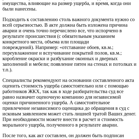
имущества, влияющие на размер ущерба, и время, когда они
были нанесены.
Подходить к составлению столь важного документа нужно со
всей серьезностью. В акте должна быть изложена причина
аварии и очень точно перечислено все, что испорчено в
результате происшествия (с обязательным указанием
конкретного места, объема или площади
повреждений). Например: «отставание обоев, кв.м.;
переувлажнение и вспучивание покрытий полов, кв.м.;
коробление окраски и разбухание оконных и дверных
заполнений и мебели; появление пятен на стенах и потолках и
т.п.).
Специалисты рекомендуют на основании составленного акта
оценить стоимость ущерба самостоятельно или с помощью
работников ЖКХ, так как в ходе разбирательства суд все
равно назначит оценочную компанию для независимой
оценки причиненного ущерба. А самостоятельное
привлечение независимого оценщика до обращения в суд с
исковым заявлением может стать лишней тратой Ваших денег.
При необходимости можете внести в расчет и стоимость
морального ущерба, полученного в результате аварии.
После того, как акт составлен, он должен быть подписан