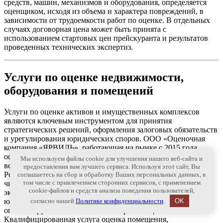
средств, машин, механизмов и оборудования, определяется
оценщиком, исходя из объема и характера повреждений, в
зависимости от трудоемкости работ по оценке. В отдельных
случаях договорная цена может быть принята с
использованием стартовых цен прейскуранта и результатов
проведенных технических экспертиз.
Услуги по оценке недвижимости,
оборудования и помещений
Услуги по оценке активов и имущественных комплексов
являются ключевым инструментом для принятия
стратегических решений, оформления залоговых обязательств
и урегулирования юридических споров. ООО «Оценочная
компания «ЯРВИЛЬ», работающая на рынке с 2015 года,
осуществляет профессиональное оказание услуг по оценке
Мы используем файлы cookie для улучшения нашего веб-сайта и
всех видов собственности в Ярославле и на всей территории
предоставления вам лучшего сервиса. Используя этот сайт, Вы
России. Направляя свои усилия на обеспечение правовой
соглашаетесь на сбор и обработку Ваших персональных данных, в
том числе с привлечением сторонних сервисов, с применением
чистоты и точности расчетов, наши сертифицированные
cookie-файлов и средств анализа поведения пользователей,
эксперты готовят отчеты, которые имеют полную
юридическую силу для судов, нотариальных контор, органов
согласно нашей
Политике конфиденциальности
.
OK
опеки и крупнейших банковских организаций.
Квалифицированная услуга оценка помещения,