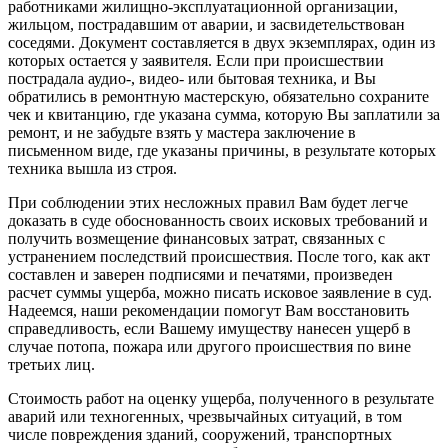
работниками жилищно-эксплуатационной организации,
жильцом, пострадавшим от аварии, и засвидетельствован
соседями. Документ составляется в двух экземплярах, один из
которых остается у заявителя. Если при происшествии
пострадала аудио-, видео- или бытовая техника, и Вы
обратились в ремонтную мастерскую, обязательно сохраните
чек и квитанцию, где указана сумма, которую Вы заплатили за
ремонт, и не забудьте взять у мастера заключение в
письменном виде, где указаны причины, в результате которых
техника вышла из строя.
При соблюдении этих несложных правил Вам будет легче
доказать в суде обоснованность своих исковых требований и
получить возмещение финансовых затрат, связанных с
устранением последствий происшествия. После того, как акт
составлен и заверен подписями и печатями, произведен
расчет суммы ущерба, можно писать исковое заявление в суд.
Надеемся, наши рекомендации помогут Вам восстановить
справедливость, если Вашему имуществу нанесен ущерб в
случае потопа, пожара или другого происшествия по вине
третьих лиц.
Стоимость работ на оценку ущерба, полученного в результате
аварий или техногенных, чрезвычайных ситуаций, в том
числе повреждения зданий, сооружений, транспортных