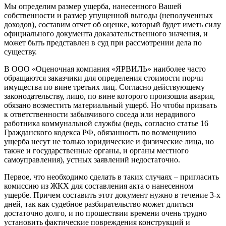
Мы определим размер ущерба, нанесенного Вашей
собственности и размер упущенной выгоды (неполученных
доходов), составим отчет об оценке, который будет иметь силу
официального документа доказательственного значения, и
может быть представлен в суд при рассмотрении дела по
существу.
В ООО «Оценочная компания «ЯРВИЛЬ» наиболее часто
обращаются заказчики для определения стоимости порчи
имущества по вине третьих лиц. Согласно действующему
законодательству, лицо, по вине которого произошла авария,
обязано возместить материальный ущерб. Но чтобы призвать
к ответственности забывчивого соседа или нерадивого
работника коммунальной службы (ведь, согласно статье 16
Гражданского кодекса РФ, обязанность по возмещению
ущерба несут не только юридические и физические лица, но
также и государственные органы, и органы местного
самоуправления), устных заявлений недостаточно.
Первое, что необходимо сделать в таких случаях – пригласить
комиссию из ЖКХ для составления акта о нанесенном
ущербе. Причем составить этот документ нужно в течение 3-х
дней, так как судебное разбирательство может длиться
достаточно долго, и по прошествии времени очень трудно
установить фактические повреждения конструкций и