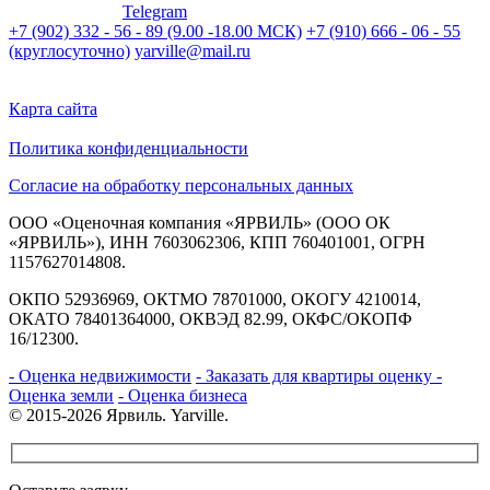
Telegram
+7 (902) 332 - 56 - 89 (9.00 -18.00 МСК)
+7 (910) 666 - 06 - 55
(круглосуточно)
yarville@mail.ru
Карта сайта
Политика конфиденциальности
Согласие на обработку персональных данных
ООО «Оценочная компания «ЯРВИЛЬ» (ООО ОК
«ЯРВИЛЬ»), ИНН 7603062306, КПП 760401001, ОГРН
1157627014808.
ОКПО 52936969, ОКТМО 78701000, ОКОГУ 4210014,
ОКАТО 78401364000, ОКВЭД 82.99, ОКФС/ОКОПФ
16/12300.
- Оценка недвижимости
- Заказать для квартиры оценку
-
Оценка земли
- Оценка бизнеса
© 2015-2026 Ярвиль. Yarville.